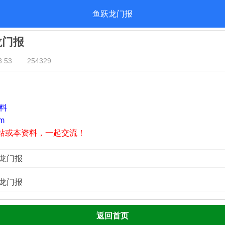
鱼跃龙门报
龙门报
:53
254329
资料
m
站或本资料，一起交流！
跃龙门报
跃龙门报
返回首页