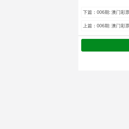
下篇：006期: 澳门
上篇：006期: 澳门