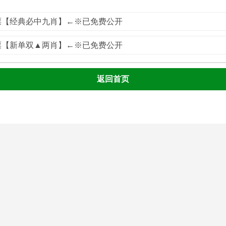
彩票【经典必中九肖】←※已免费公开
彩票【新单双▲两肖】←※已免费公开
返回首页