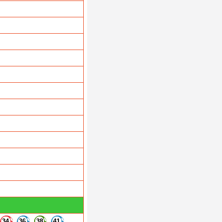
34
36
38
41