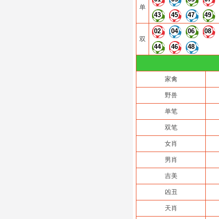
单
43
45
47
49
02
04
06
08
双
44
46
48
家禽
野兽
单笔
双笔
女肖
男肖
吉美
凶丑
天肖