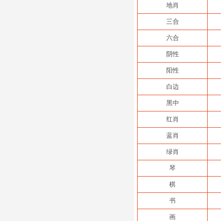
地肖
三合
六合
阴性
阳性
白边
黑中
红肖
蓝肖
绿肖
琴
棋
书
画