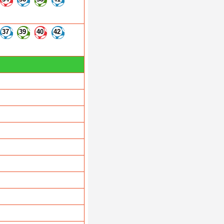
37
39
40
42